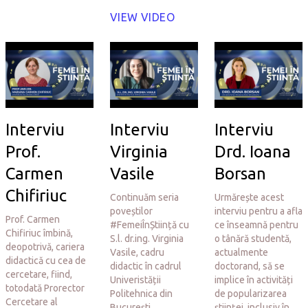
VIEW VIDEO
Interviu
Interviu
Interviu
Prof.
Virginia
Drd. Ioana
Carmen
Vasile
Borsan
Chifiriuc
Continuăm seria
Urmărește acest
poveștilor
interviu pentru a afla
Prof. Carmen
#FemeiÎnȘtiință cu
ce înseamnă pentru
Chifiriuc îmbină,
S.l. dr.ing. Virginia
o tânără studentă,
deopotrivă, cariera
Vasile, cadru
actualmente
didactică cu cea de
didactic în cadrul
doctorand, să se
cercetare, fiind,
Univeristății
implice în activități
totodată Prorector
Politehnica din
de popularizarea
Cercetare al
București.
științei, inclusiv în