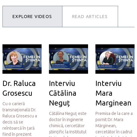
EXPLORE VIDEOS
READ ARTICLES
Dr. Raluca
Interviu
Interviu
Grosescu
Cătălina
Mara
Neguț
Marginean
Cu o carieră
transnațională Dr.
Cătălina Neguț este
Premisa de la care a
Raluca Grosescu a
doctor în inginerie
pornit Dr. Mara
decis să se
chimică, cercetător
Mărginean,
reîntoarcă în țară
științific la Institutul
cercetător în cadrul
fiind în prezent