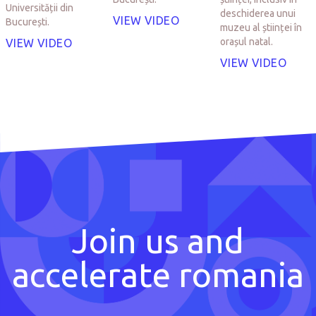
Universității din
deschiderea unui
VIEW VIDEO
București.
muzeu al științei în
orașul natal.
VIEW VIDEO
VIEW VIDEO
Join us and
accelerate romania