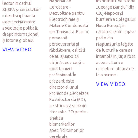
Național de
Institutului de Istorie
lector în cadrul
Cercetare -
„George Barițiu” din
SNSPA și cercetător
Dezvoltare pentru
Cluj-Napoca și
interdisciplinar la
Electrochimie și
bursieră a Colegiului
intersecția dintre
Materie Condensată
Noua Europă, în
sociologie politică,
din Timișoara. Este o
călătoria ei de a găsi
drept internațional
persoană
parte din
și istorie globală.
perseverentă și
răspunsurile legate
VIEW VIDEO
răbdătoare, calități
de lucrurile care se
ce au ajuat-o să
întâmplă în jur, a fost
obțină ceea ce și-a
aceea că orice
dorit la nivel
cercetare pleacă de
profesional. În
la o mirare.
prezent este
VIEW VIDEO
director al unui
Proiect de Cercetare
Postdoctorală (PD),
ce studiază senzori
stocastici 3D pentru
analiza
biomarkerilor
specifici tumorilor
cerebrale