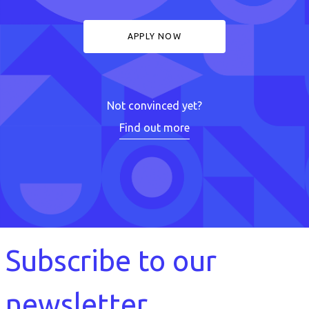
APPLY NOW
Not convinced yet?
Find out more
Subscribe to our
newsletter